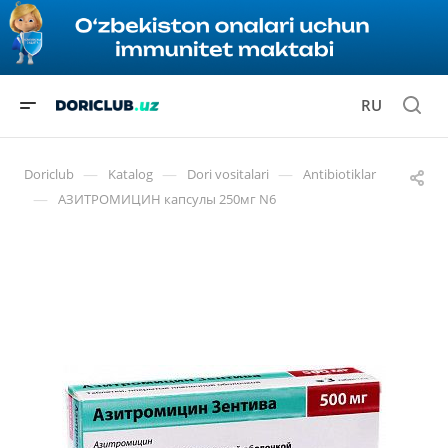
RU
—
—
—
Doriclub
Katalog
Dori vositalari
Antibiotiklar
—
АЗИТРОМИЦИН капсулы 250мг N6