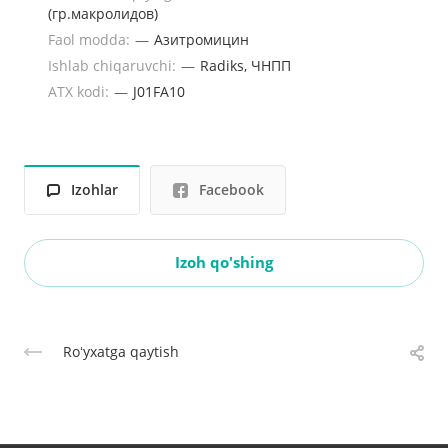
(гр.макролидов)
Faol modda:
—
Азитромицин
Ishlab chiqaruvchi:
—
Radiks, ЧНПП
ATX kodi:
—
J01FA10
Izohlar
Facebook
Izoh qo'shing
Roʻyxatga qaytish