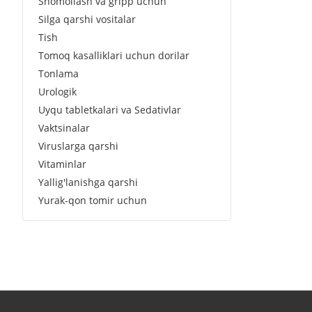
Shomollash va gripp uchun
Silga qarshi vositalar
Tish
Tomoq kasalliklari uchun dorilar
Tonlama
Urologik
Uyqu tabletkalari va Sedativlar
Vaktsinalar
Viruslarga qarshi
Vitaminlar
Yallig'lanishga qarshi
Yurak-qon tomir uchun