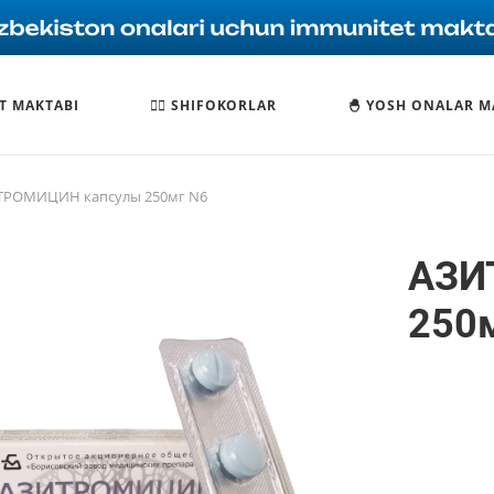
T MAKTABI
🧑‍⚕️ SHIFOKORLAR
🐣 YOSH ONALAR M
ТРОМИЦИН капсулы 250мг N6
АЗИ
250