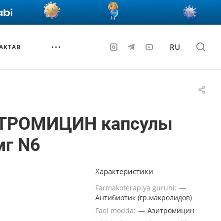
RU
AKTAB
ТРОМИЦИН капсулы
мг N6
Характеристики
Farmakoterapiya guruhi:
—
Антибиотик (гр.макролидов)
Faol modda:
—
Азитромицин