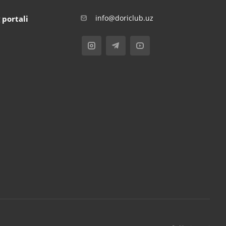
info@doriclub.uz
 portali