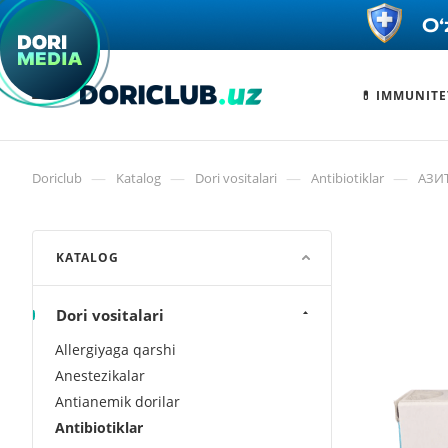
💊 IMMUNITE
—
—
—
—
Doriclub
Katalog
Dori vositalari
Antibiotiklar
АЗИ
KATALOG
Dori vositalari
Allergiyaga qarshi
Anestezikalar
Antianemik dorilar
Antibiotiklar