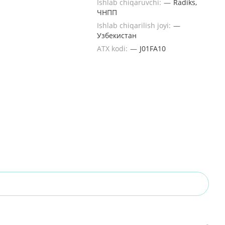
Ishlab chiqaruvchi:
—
Radiks,
ЧНПП
Ishlab chiqarilish joyi:
—
Узбекистан
ATX kodi:
—
J01FA10