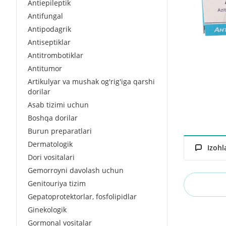
Antiepileptik
Antifungal
Antipodagrik
Antiseptiklar
Antitrombotiklar
Antitumor
Artikulyar va mushak og'rig'iga qarshi
dorilar
Asab tizimi uchun
Boshqa dorilar
Burun preparatlari
Dermatologik
Izohl
Dori vositalari
Gemorroyni davolash uchun
Genitouriya tizim
Gepatoprotektorlar, fosfolipidlar
Ginekologik
Gormonal vositalar