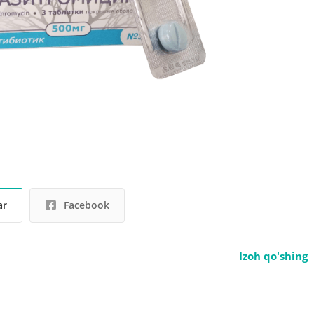
ar
Facebook
Izoh qo'shing