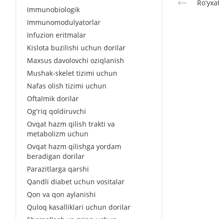
Roʻyxa
Immunobiologik
Immunomodulyatorlar
Infuzion eritmalar
Kislota buzilishi uchun dorilar
Maxsus davolovchi oziqlanish
Mushak-skelet tizimi uchun
Nafas olish tizimi uchun
Oftalmik dorilar
Og'riq qoldiruvchi
Ovqat hazm qilish trakti va
metabolizm uchun
Ovqat hazm qilishga yordam
beradigan dorilar
Parazitlarga qarshi
Qandli diabet uchun vositalar
Qon va qon aylanishi
Quloq kasalliklari uchun dorilar