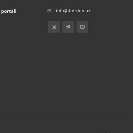
info@doriclub.uz
 portali