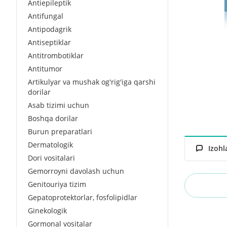
Antiepileptik
Antifungal
Antipodagrik
Antiseptiklar
Antitrombotiklar
Antitumor
Artikulyar va mushak og'rig'iga qarshi
dorilar
Asab tizimi uchun
Boshqa dorilar
Burun preparatlari
Dermatologik
Izohl
Dori vositalari
Gemorroyni davolash uchun
Genitouriya tizim
Gepatoprotektorlar, fosfolipidlar
Ginekologik
Gormonal vositalar