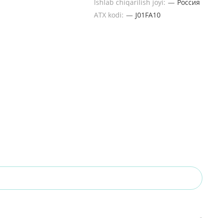
Ishlab chiqarilish joyi:
—
Россия
ATX kodi:
—
J01FA10