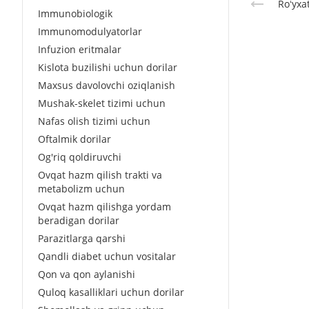
Roʻyxa
Immunobiologik
Immunomodulyatorlar
Infuzion eritmalar
Kislota buzilishi uchun dorilar
Maxsus davolovchi oziqlanish
Mushak-skelet tizimi uchun
Nafas olish tizimi uchun
Oftalmik dorilar
Og'riq qoldiruvchi
Ovqat hazm qilish trakti va
metabolizm uchun
Ovqat hazm qilishga yordam
beradigan dorilar
Parazitlarga qarshi
Qandli diabet uchun vositalar
Qon va qon aylanishi
Quloq kasalliklari uchun dorilar