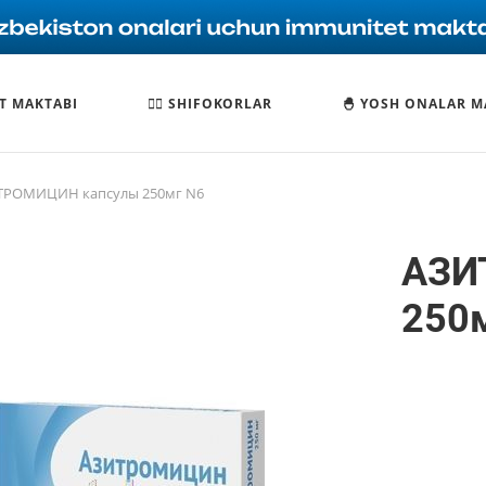
T MAKTABI
🧑‍⚕️ SHIFOKORLAR
🐣 YOSH ONALAR M
ТРОМИЦИН капсулы 250мг N6
АЗИ
250