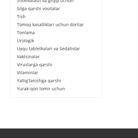
Shomollash va gripp uchun
Silga qarshi vositalar
Tish
Tomoq kasalliklari uchun dorilar
Tonlama
Urologik
Uyqu tabletkalari va Sedativlar
Vaktsinalar
Viruslarga qarshi
Vitaminlar
Yallig'lanishga qarshi
Yurak-qon tomir uchun