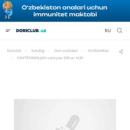
RU
—
—
—
Doriclub
Katalog
Dori vositalari
Antibiotiklar
—
АЗИТРОМИЦИН капсулы 500 мг N30