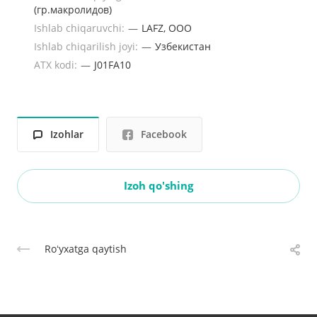
(гр.макролидов)
Ishlab chiqaruvchi:
—
LAFZ, ООО
Ishlab chiqarilish joyi:
—
Узбекистан
ATX kodi:
—
J01FA10
Izohlar
Facebook
Izoh qo'shing
Roʻyxatga qaytish