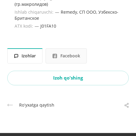
(гр.макролидов)
Ishlab chiqaruvchi:
—
Remedy, CП ООО, Узбекско-
Британское
ATX kodi:
—
J01FA10
Izohlar
Facebook
Izoh qo'shing
Roʻyxatga qaytish