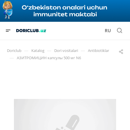
RU
—
—
—
Doriclub
Katalog
Dori vositalari
Antibiotiklar
—
АЗИТРОМИЦИН капсулы 500 мг N6