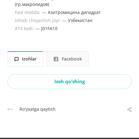
(гр.макролидов)
Faol modda:
—
Азитромицина дигидрат
Ishlab chiqarilish joyi:
—
Узбекистан
ATX kodi:
—
J01FA10
Izohlar
Facebook
Izoh qo'shing
Roʻyxatga qaytish