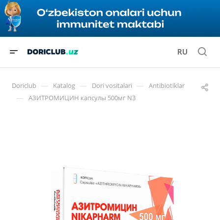
RU
—
—
—
Doriclub
Katalog
Dori vositalari
Antibiotiklar
—
АЗИТРОМИЦИН капсулы 500мг N3