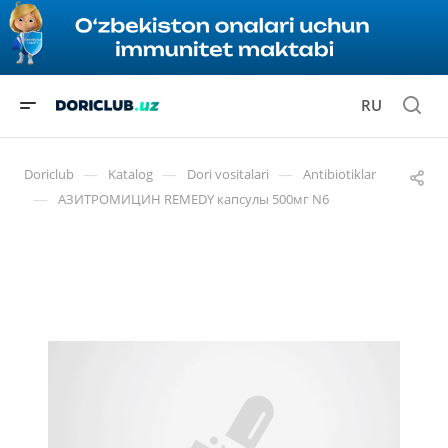
RU
—
—
—
Doriclub
Katalog
Dori vositalari
Antibiotiklar
—
АЗИТРОМИЦИН REMEDY капсулы 500мг N6