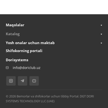
Maqolalar
Katalog
Yosh onalar uchun maktab
Shifokorning portali
Dorisystems
info@doriclub.uz
© 2026 Bemorlar va shifokorlar uchun tibbiy Portal. DGT DORI
SYSTEMS TECHNOLOGY LLC (UAE)