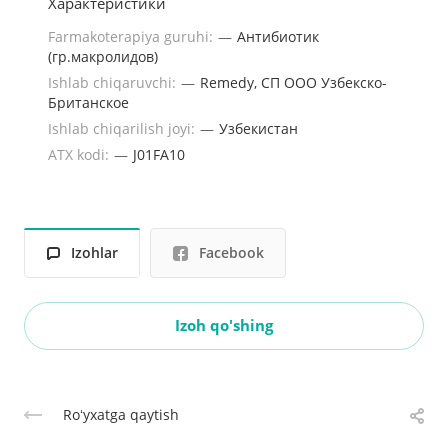
Характеристики
Farmakoterapiya guruhi:
—
Антибиотик
(гр.макролидов)
Ishlab chiqaruvchi:
—
Remedy, СП ООО Узбекско-
Британское
Ishlab chiqarilish joyi:
—
Узбекистан
ATX kodi:
—
J01FA10
Izohlar
Facebook
Izoh qo'shing
Roʻyxatga qaytish