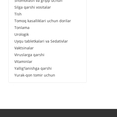
Shomollash va gripp uchun
Silga qarshi vositalar
Tish
Tomoq kasalliklari uchun dorilar
Tonlama
Urologik
Uyqu tabletkalari va Sedativlar
Vaktsinalar
Viruslarga qarshi
Vitaminlar
Yallig'lanishga qarshi
Yurak-qon tomir uchun