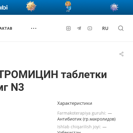
RU
AKTAB
ТРОМИЦИН таблетки
мг N3
Характеристики
Farmakoterapiya guruhi:
—
Антибиотик (гр.макролидов)
Ishlab chiqarilish joyi:
—
Узбекистан