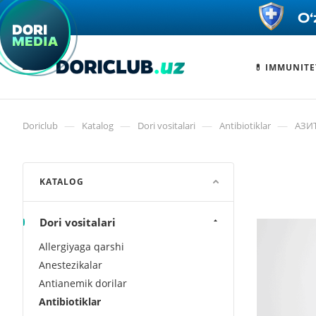
💊 IMMUNITE
—
—
—
—
Doriclub
Katalog
Dori vositalari
Antibiotiklar
АЗИ
KATALOG
Dori vositalari
Allergiyaga qarshi
Anestezikalar
Antianemik dorilar
Antibiotiklar