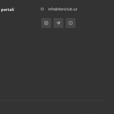
info@doriclub.uz
 portali