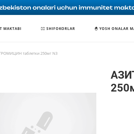
T MAKTABI
🧑‍⚕️ SHIFOKORLAR
🐣 YOSH ONALAR M
ТРОМИЦИН таблетки 250мг N3
АЗИ
250