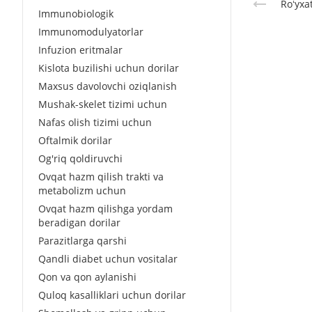
Roʻyxa
Immunobiologik
Immunomodulyatorlar
Infuzion eritmalar
Kislota buzilishi uchun dorilar
Maxsus davolovchi oziqlanish
Mushak-skelet tizimi uchun
Nafas olish tizimi uchun
Oftalmik dorilar
Og'riq qoldiruvchi
Ovqat hazm qilish trakti va
metabolizm uchun
Ovqat hazm qilishga yordam
beradigan dorilar
Parazitlarga qarshi
Qandli diabet uchun vositalar
Qon va qon aylanishi
Quloq kasalliklari uchun dorilar