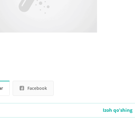
ar
Facebook
Izoh qo'shing