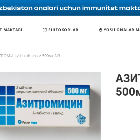
T MAKTABI
🧑‍⚕️ SHIFOKORLAR
🐣 YOSH ONALAR M
ТРОМИЦИН таблетки 500мг N3
АЗИ
500