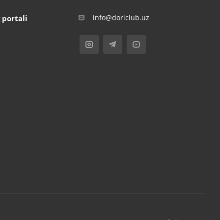
info@doriclub.uz
 portali