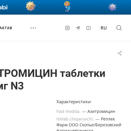
RU
AKTAB
ТРОМИЦИН таблетки
мг N3
Характеристики
Faol modda:
—
Азитромицин
Ishlab chiqaruvchi:
—
Реплек
Фарм ООО Скопье/Березовский
фармацевтически