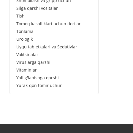
Shomollash va gripp uchun
Silga qarshi vositalar
Tish
Tomoq kasalliklari uchun dorilar
Tonlama
Urologik
Uyqu tabletkalari va Sedativlar
Vaktsinalar
Viruslarga qarshi
Vitaminlar
Yallig'lanishga qarshi
Yurak-qon tomir uchun