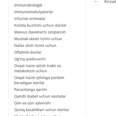
Roʻyxa
Immunobiologik
Immunomodulyatorlar
Infuzion eritmalar
Kislota buzilishi uchun dorilar
Maxsus davolovchi oziqlanish
Mushak-skelet tizimi uchun
Nafas olish tizimi uchun
Oftalmik dorilar
Og'riq qoldiruvchi
Ovqat hazm qilish trakti va
metabolizm uchun
Ovqat hazm qilishga yordam
beradigan dorilar
Parazitlarga qarshi
Qandli diabet uchun vositalar
Qon va qon aylanishi
Quloq kasalliklari uchun dorilar