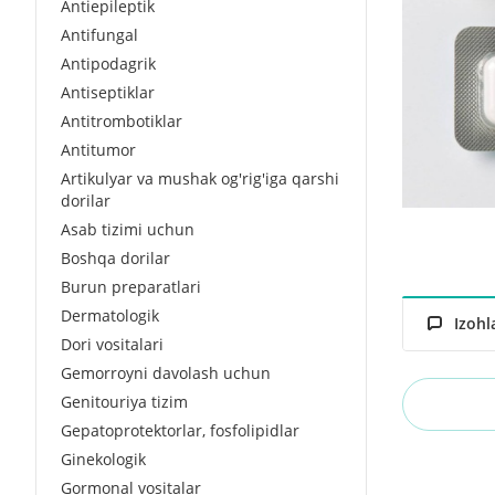
Antiepileptik
Antifungal
Antipodagrik
Antiseptiklar
Antitrombotiklar
Antitumor
Artikulyar va mushak og'rig'iga qarshi
dorilar
Asab tizimi uchun
Boshqa dorilar
Burun preparatlari
Dermatologik
Izohl
Dori vositalari
Gemorroyni davolash uchun
Genitouriya tizim
Gepatoprotektorlar, fosfolipidlar
Ginekologik
Gormonal vositalar