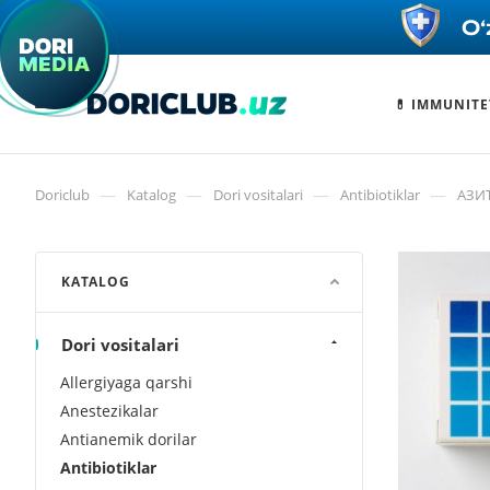
💊 IMMUNITE
—
—
—
—
Doriclub
Katalog
Dori vositalari
Antibiotiklar
АЗИ
KATALOG
Dori vositalari
Allergiyaga qarshi
Anestezikalar
Antianemik dorilar
Antibiotiklar