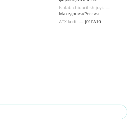
Ishlab chiqarilish joyi:
—
Македония/Россия
ATX kodi:
—
J01FA10