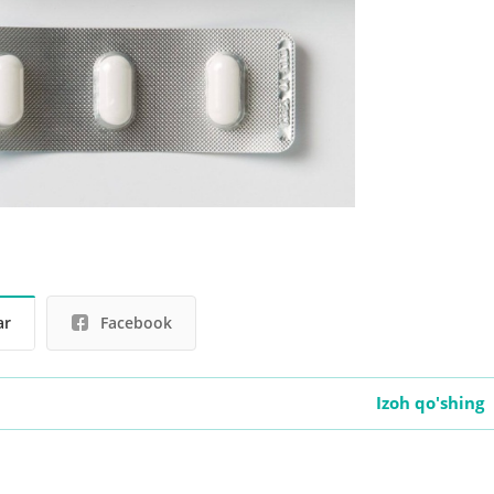
ar
Facebook
Izoh qo'shing