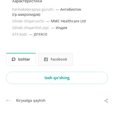
Характеристики
Farmakoterapiya guruhi:
—
Антибиотик
(гр.макролидов)
Ishlab chiqaruvchi:
—
MMC Healthcare Ltd
Ishlab chiqarilish joyi:
—
Индия
ATX kodi:
—
J01FA10
Izohlar
Facebook
Izoh qo'shing
Roʻyxatga qaytish