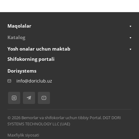
Maqolalar
Katalog
Yosh onalar uchun maktab
Shifokorning portali
Dorisystems
info@doriclub.uz
© 2026 Bemorlar va shifokorlar uchun tibbiy Portal. DGT DORI
SYSTEMS TECHNOLOGY LLC (UAE)
Maxfiylik siyosati