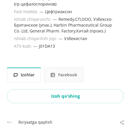
(гр.цефалоспоринов)
Faol modda:
—
Цефтриаксон
Ishlab chiqaruvchi:
—
Remedy,CП,ООО, Узбекско-
Британское (упак.), Harbin Pharmaceutical Group
Co. Ltd, General Pharm. Factory,Китай (произ.)
Ishlab chiqarilish joyi:
—
Узбекистан
ATX kodi:
—
J01DA13
Izohlar
Facebook
Izoh qo'shing
Roʻyxatga qaytish