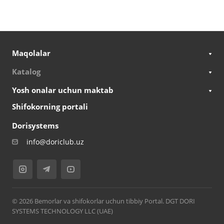
Maqolalar
Katalog
Yosh onalar uchun maktab
Shifokorning portali
Dorisystems
info@doriclub.uz
© 2026 Bemorlar va shifokorlar uchun tibbiy Portal. DGT DORI
SYSTEMS TECHNOLOGY LLC (UAE)