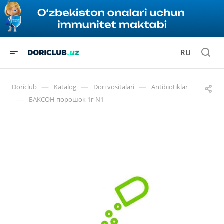
RU
—
—
—
Doriclub
Katalog
Dori vositalari
Antibiotiklar
—
БАКСОН порошок 1г N1