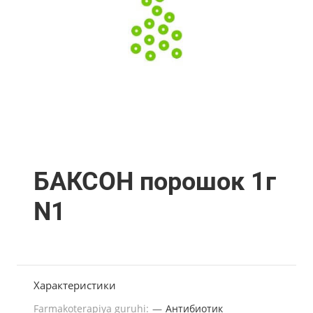
БАКСОН порошок 1г
N1
Характеристики
Farmakoterapiya guruhi:
—
Антибиотик