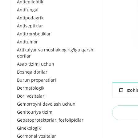
Antiepileptik
Antifungal
Antipodagrik
Antiseptiklar
Antitrombotiklar
Antitumor
Artikulyar va mushak og'rig'iga qarshi
dorilar
Asab tizimi uchun
Boshqa dorilar
Burun preparatlari
Dermatologik
Izohl
Dori vositalari
Gemorroyni davolash uchun
Genitouriya tizim
Gepatoprotektorlar, fosfolipidlar
Ginekologik
Gormonal vositalar