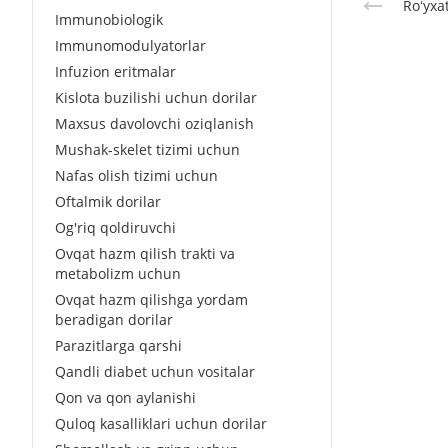
Roʻyxa
Immunobiologik
Immunomodulyatorlar
Infuzion eritmalar
Kislota buzilishi uchun dorilar
Maxsus davolovchi oziqlanish
Mushak-skelet tizimi uchun
Nafas olish tizimi uchun
Oftalmik dorilar
Og'riq qoldiruvchi
Ovqat hazm qilish trakti va
metabolizm uchun
Ovqat hazm qilishga yordam
beradigan dorilar
Parazitlarga qarshi
Qandli diabet uchun vositalar
Qon va qon aylanishi
Quloq kasalliklari uchun dorilar