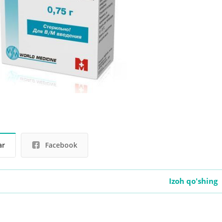
ar
Facebook
Izoh qo'shing