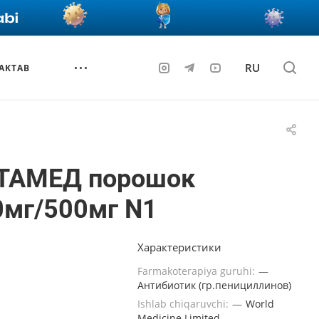
RU
AKTAB
ТАМЕД порошок
0мг/500мг N1
Характеристики
Farmakoterapiya guruhi:
—
Антибиотик (гр.пенициллинов)
Ishlab chiqaruvchi:
—
World
Medicine Limited,