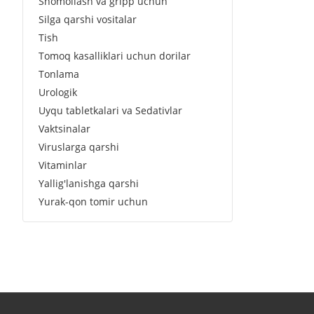
Shomollash va gripp uchun
Silga qarshi vositalar
Tish
Tomoq kasalliklari uchun dorilar
Tonlama
Urologik
Uyqu tabletkalari va Sedativlar
Vaktsinalar
Viruslarga qarshi
Vitaminlar
Yallig'lanishga qarshi
Yurak-qon tomir uchun