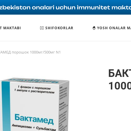
T MAKTABI
🧑‍⚕️ SHIFOKORLAR
🐣 YOSH ONALAR M
АМЕД порошок 1000мг/500мг N1
БАК
100