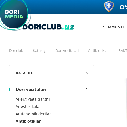
💊 IMMUNITE
—
—
—
—
Doriclub
Katalog
Dori vositalari
Antibiotiklar
БАКТ
KATALOG
Dori vositalari
Allergiyaga qarshi
Anestezikalar
Antianemik dorilar
Antibiotiklar