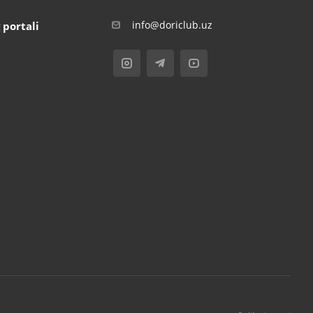
info@doriclub.uz
 portali