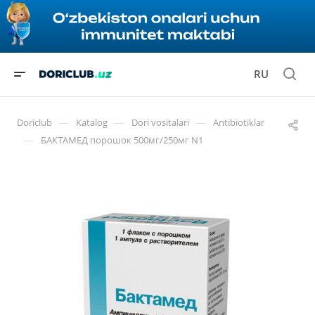
RU
—
—
—
Doriclub
Katalog
Dori vositalari
Antibiotiklar
—
БАКТАМЕД порошок 500мг/250мг N1