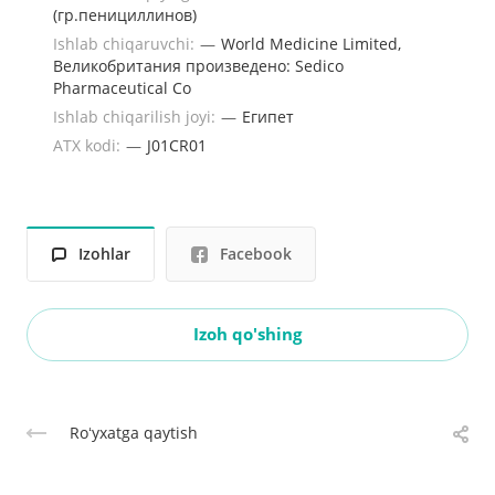
(гр.пенициллинов)
Ishlab chiqaruvchi:
—
World Medicine Limited,
Великобритания произведено: Sedico
Pharmaceutical Co
Ishlab chiqarilish joyi:
—
Египет
ATX kodi:
—
J01CR01
Izohlar
Facebook
Izoh qo'shing
Roʻyxatga qaytish