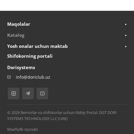
Maqolalar
Katalog
Yosh onalar uchun maktab
Shifokorning portali
Dorisystems
info@doriclub.uz
© 2026 Bemorlar va shifokorlar uchun tibbiy Portal. DGT DORI
SYSTEMS TECHNOLOGY LLC (UAE)
Maxfiylik siyosati