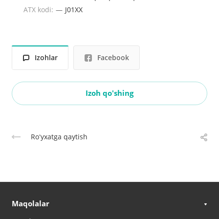
ATX kodi:
—
J01XХ
Izohlar
Facebook
Izoh qo'shing
Roʻyxatga qaytish
Maqolalar