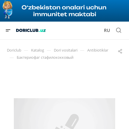
RU
—
—
—
Doriclub
Katalog
Dori vositalari
Antibiotiklar
—
Бактериофаг стафилококковый