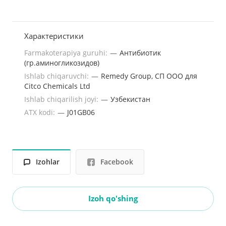
Характеристики
Farmakoterapiya guruhi:
—
Антибиотик
(гр.аминогликозидов)
Ishlab chiqaruvchi:
—
Remedy Group, СП ООО для
Citco Chemicals Ltd
Ishlab chiqarilish joyi:
—
Узбекистан
ATX kodi:
—
J01GB06
Izohlar
Facebook
Izoh qo'shing