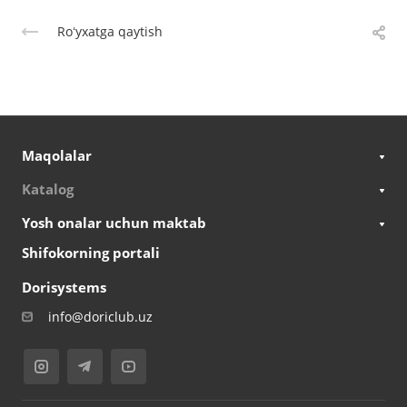
Roʻyxatga qaytish
Maqolalar
Katalog
Yosh onalar uchun maktab
Shifokorning portali
Dorisystems
info@doriclub.uz