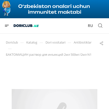
RU
—
—
—
Doriclub
Katalog
Dori vositalari
Antibiotiklar
—
БАКТОМИЦИН раствор для инъекций 2мл 500мг/2мл N1