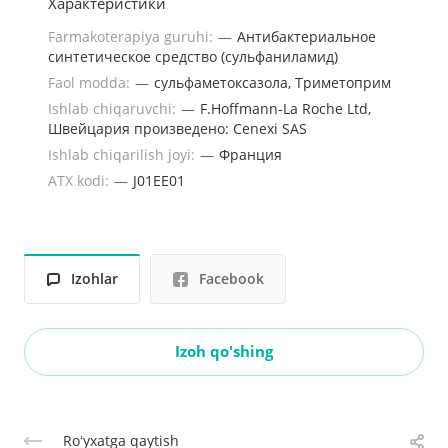
Характеристики
Farmakoterapiya guruhi:
—
Антибактериальное
синтетическое средство (сульфаниламид)
Faol modda:
—
сульфаметоксазола, Триметоприм
Ishlab chiqaruvchi:
—
F.Hoffmann-La Roche Ltd,
Швейцария произведено: Cenexi SAS
Ishlab chiqarilish joyi:
—
Франция
ATX kodi:
—
J01EE01
Izohlar
Facebook
Izoh qo'shing
Roʻyxatga qaytish