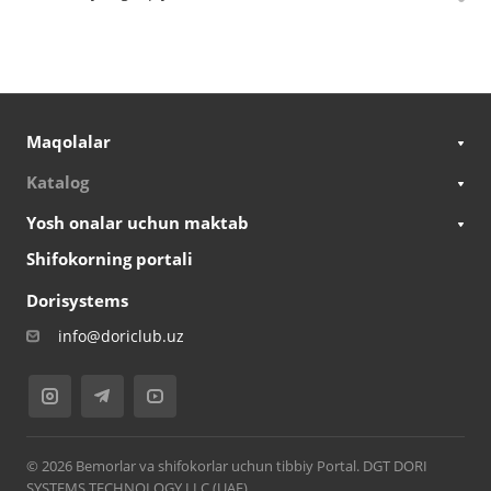
Maqolalar
Katalog
Yosh onalar uchun maktab
Shifokorning portali
Dorisystems
info@doriclub.uz
© 2026 Bemorlar va shifokorlar uchun tibbiy Portal. DGT DORI
SYSTEMS TECHNOLOGY LLC (UAE)