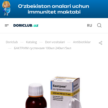
RU
—
—
—
Doriclub
Katalog
Dori vositalari
Antibiotiklar
—
БАКТРИМ суспензия 100мл 240мг/5мл