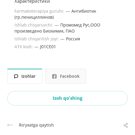
Характеристики
Farmakoterapiya guruhi:
—
Антибиотик
(гр.пенициллинов)
Ishlab chiqaruvchi:
—
Промомед Рус,ООО
произведено Биохимик, ПАО
Ishlab chiqarilish joyi:
—
Россия
ATX kodi:
—
J01CE01
Izohlar
Facebook
Izoh qo'shing
Roʻyxatga qaytish