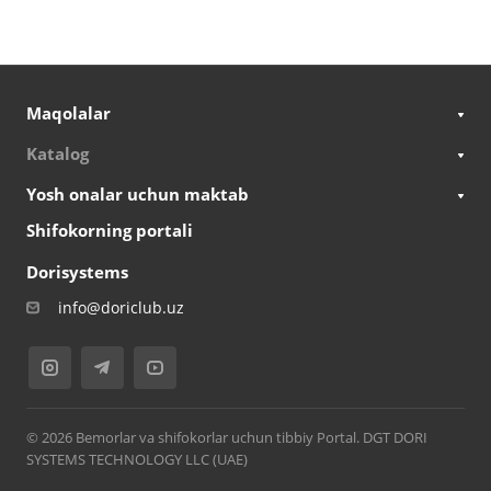
Maqolalar
Katalog
Yosh onalar uchun maktab
Shifokorning portali
Dorisystems
info@doriclub.uz
© 2026 Bemorlar va shifokorlar uchun tibbiy Portal. DGT DORI
SYSTEMS TECHNOLOGY LLC (UAE)