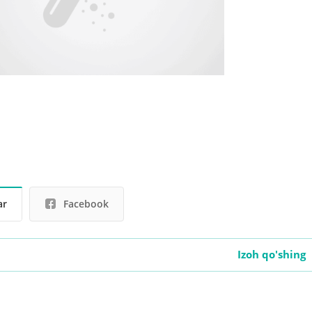
ar
Facebook
Izoh qo'shing