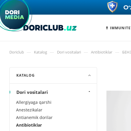
💊 IMMUNITE
—
—
—
—
Doriclub
Katalog
Dori vositalari
Antibiotiklar
БЕН
KATALOG
Dori vositalari
Allergiyaga qarshi
Anestezikalar
Antianemik dorilar
Antibiotiklar