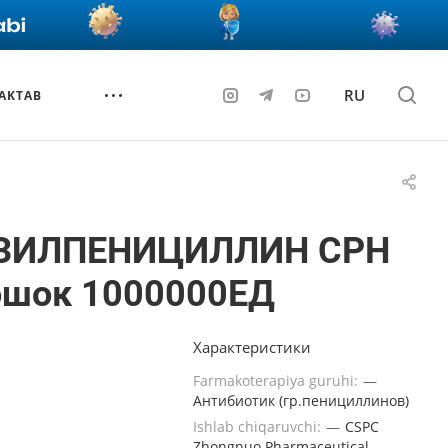
RU
AKTAB
ЗИЛПЕНИЦИЛЛИН СРН
ошок 1000000ЕД
Характеристики
Farmakoterapiya guruhi:
—
Антибиотик (гр.пенициллинов)
Ishlab chiqaruvchi:
—
CSPC
Zhongnuo Pharmaceutical