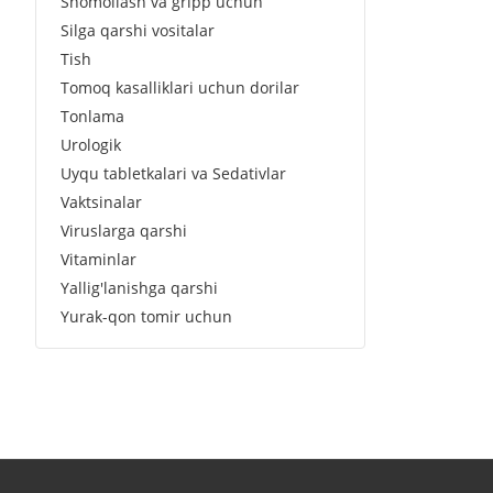
Shomollash va gripp uchun
Silga qarshi vositalar
Tish
Tomoq kasalliklari uchun dorilar
Tonlama
Urologik
Uyqu tabletkalari va Sedativlar
Vaktsinalar
Viruslarga qarshi
Vitaminlar
Yallig'lanishga qarshi
Yurak-qon tomir uchun