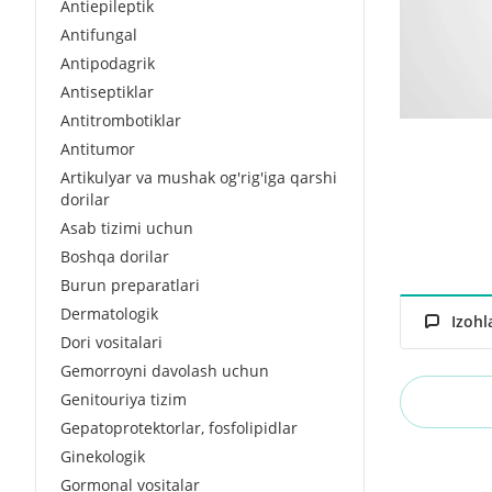
Antiepileptik
Antifungal
Antipodagrik
Antiseptiklar
Antitrombotiklar
Antitumor
Artikulyar va mushak og'rig'iga qarshi
dorilar
Asab tizimi uchun
Boshqa dorilar
Burun preparatlari
Dermatologik
Izohl
Dori vositalari
Gemorroyni davolash uchun
Genitouriya tizim
Gepatoprotektorlar, fosfolipidlar
Ginekologik
Gormonal vositalar