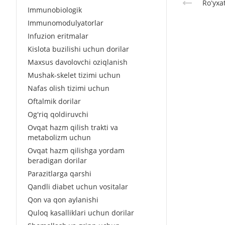
Roʻyxa
Immunobiologik
Immunomodulyatorlar
Infuzion eritmalar
Kislota buzilishi uchun dorilar
Maxsus davolovchi oziqlanish
Mushak-skelet tizimi uchun
Nafas olish tizimi uchun
Oftalmik dorilar
Og'riq qoldiruvchi
Ovqat hazm qilish trakti va
metabolizm uchun
Ovqat hazm qilishga yordam
beradigan dorilar
Parazitlarga qarshi
Qandli diabet uchun vositalar
Qon va qon aylanishi
Quloq kasalliklari uchun dorilar