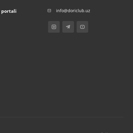
info@doriclub.uz
 portali