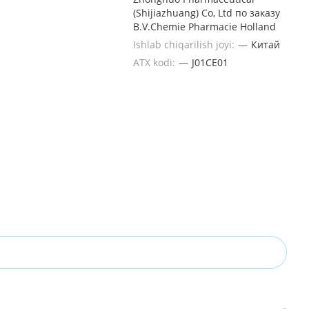
(Shijiazhuang) Co, Ltd по заказу
B.V.Chemie Pharmacie Holland
Ishlab chiqarilish joyi:
—
Китай
ATX kodi:
—
J01CE01