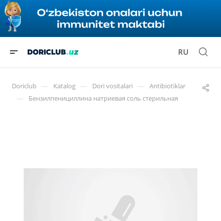
RU
—
—
—
Doriclub
Katalog
Dori vositalari
Antibiotiklar
—
Бензилпенициллина натриевая соль стерильная