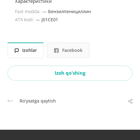
Характеристики
Faol modda:
—
Бензилпенициллин
ATX kodi:
—
J01CE01
Izohlar
Facebook
Izoh qo'shing
Roʻyxatga qaytish