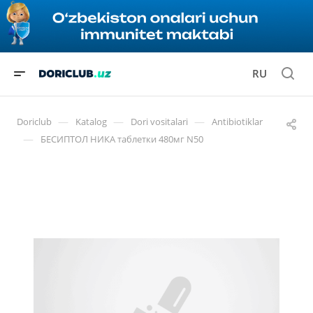
RU
—
—
—
Doriclub
Katalog
Dori vositalari
Antibiotiklar
—
БЕСИПТОЛ НИКА таблетки 480мг N50