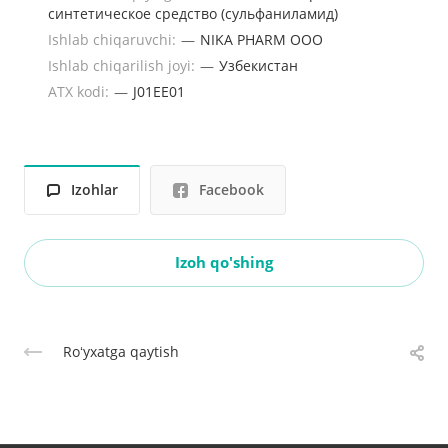
синтетическое средство (сульфаниламид)
Ishlab chiqaruvchi:
—
NIKA PHARM OOO
Ishlab chiqarilish joyi:
—
Узбекистан
ATX kodi:
—
J01EE01
Izohlar
Facebook
Izoh qo'shing
Roʻyxatga qaytish