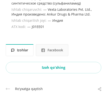
синтетическое средство (сульфаниламид)
Ishlab chiqaruvchi:
—
Vexta Laboratories Pvt. Ltd.,
Индия произведено: Ankur Drugs & Pharma Ltd.
Ishlab chiqarilish joyi:
—
Индия
ATX kodi:
—
J01EE01
Izohlar
Facebook
Izoh qo'shing
Roʻyxatga qaytish