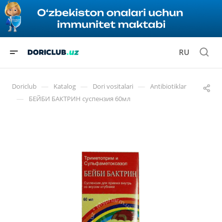
RU
—
—
—
Doriclub
Katalog
Dori vositalari
Antibiotiklar
—
БЕЙБИ БАКТРИН суспензия 60мл