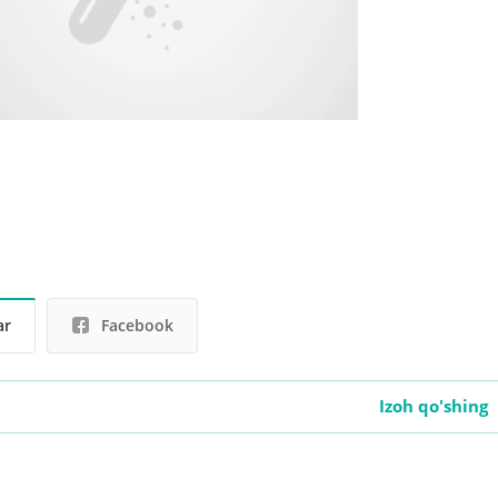
ar
Facebook
Izoh qo'shing