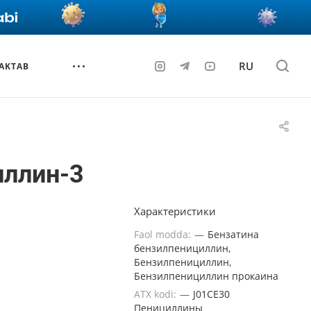
RU
AKTAB
иллин-3
Характеристики
Faol modda:
—
Бензатина
бензилпенициллин,
Бензилпенициллин,
Бензилпенициллин прокаина
ATX kodi:
—
J01CE30
Пенициллины