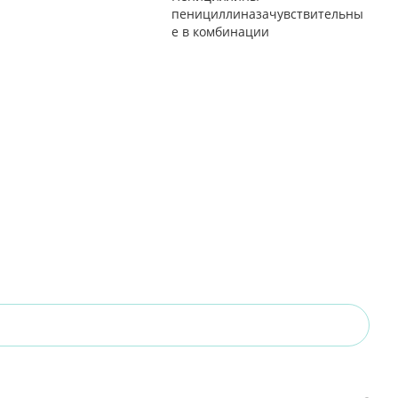
пенициллиназачувствительны
е в комбинации