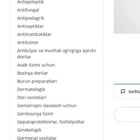
Antiepileptik
Antifungal
Antipodagrik
Antiseptiklar
Antitrombotiklar
Antitumor
Artikulyar va mushak og'rig'iga qarshi
dorilar
Asab tizimi uchun
Boshqa dorilar
Burun preparatlari
Dermatologik
Izohl
Dori vositalari
Gemorroyni davolash uchun
Genitouriya tizim
Gepatoprotektorlar, fosfolipidlar
Ginekologik
Gormonal vositalar