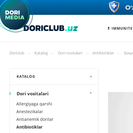
💊 IMMUNITE
—
—
—
—
Doriclub
Katalog
Dori vositalari
Antibiotiklar
Бици
KATALOG
Dori vositalari
Allergiyaga qarshi
Anestezikalar
Antianemik dorilar
Antibiotiklar