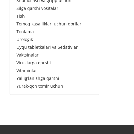
Shomollash va gripp uchun
Silga qarshi vositalar
Tish
Tomoq kasalliklari uchun dorilar
Tonlama
Urologik
Uyqu tabletkalari va Sedativlar
Vaktsinalar
Viruslarga qarshi
Vitaminlar
Yallig'lanishga qarshi
Yurak-qon tomir uchun