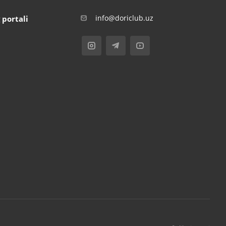
info@doriclub.uz
 portali