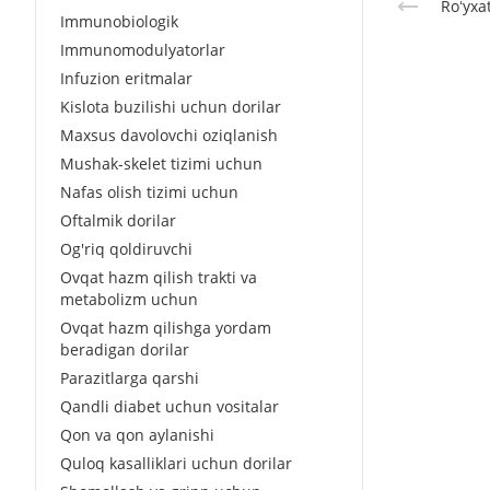
Roʻyxa
Immunobiologik
Immunomodulyatorlar
Infuzion eritmalar
Kislota buzilishi uchun dorilar
Maxsus davolovchi oziqlanish
Mushak-skelet tizimi uchun
Nafas olish tizimi uchun
Oftalmik dorilar
Og'riq qoldiruvchi
Ovqat hazm qilish trakti va
metabolizm uchun
Ovqat hazm qilishga yordam
beradigan dorilar
Parazitlarga qarshi
Qandli diabet uchun vositalar
Qon va qon aylanishi
Quloq kasalliklari uchun dorilar