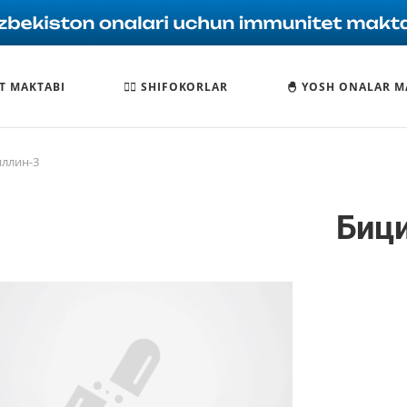
T MAKTABI
🧑‍⚕️ SHIFOKORLAR
🐣 YOSH ONALAR M
ллин-3
Биц