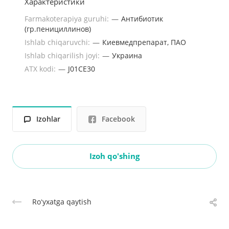
Характеристики
Farmakoterapiya guruhi:
—
Антибиотик
(гр.пенициллинов)
Ishlab chiqaruvchi:
—
Киевмедпрепарат, ПАО
Ishlab chiqarilish joyi:
—
Украина
ATX kodi:
—
J01CE30
Izohlar
Facebook
Izoh qo'shing
Roʻyxatga qaytish