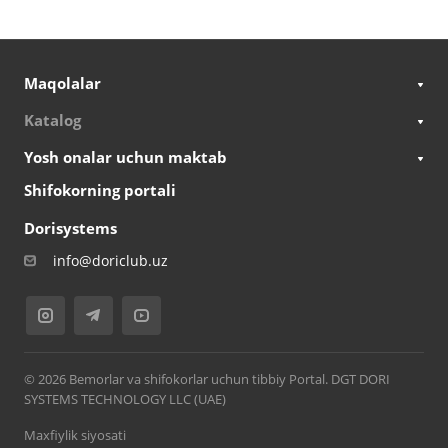
Maqolalar
Katalog
Yosh onalar uchun maktab
Shifokorning portali
Dorisystems
info@doriclub.uz
© 2026 Bemorlar va shifokorlar uchun tibbiy Portal. DGT DORI
SYSTEMS TECHNOLOGY LLC (UAE)
Maxfiylik siyosati