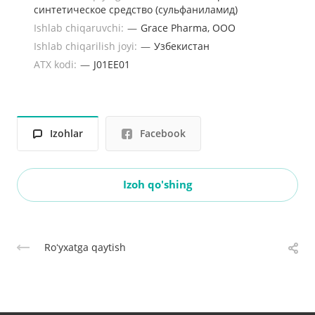
синтетическое средство (сульфаниламид)
Ishlab chiqaruvchi:
—
Grace Pharma, ООО
Ishlab chiqarilish joyi:
—
Узбекистан
ATX kodi:
—
J01EE01
Izohlar
Facebook
Izoh qo'shing
Roʻyxatga qaytish