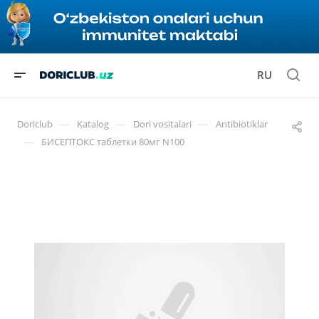
RU
—
—
—
Doriclub
Katalog
Dori vositalari
Antibiotiklar
—
БИСЕПТОКС таблетки 80мг N100