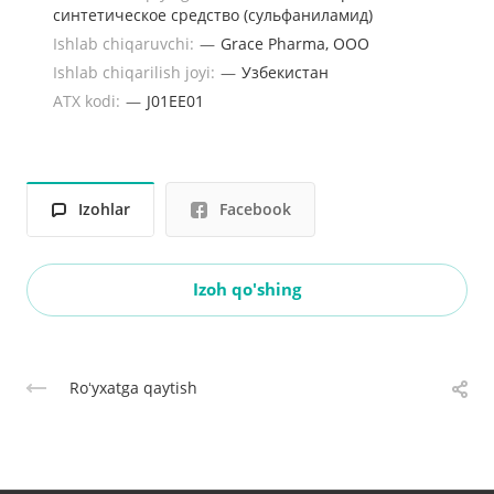
синтетическое средство (сульфаниламид)
Ishlab chiqaruvchi:
—
Grace Pharma, ООО
Ishlab chiqarilish joyi:
—
Узбекистан
ATX kodi:
—
J01EE01
Izohlar
Facebook
Izoh qo'shing
Roʻyxatga qaytish