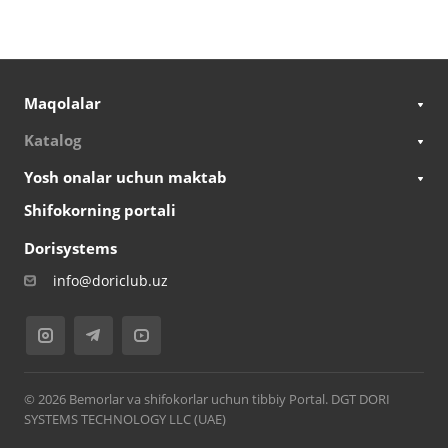
Maqolalar
Katalog
Yosh onalar uchun maktab
Shifokorning portali
Dorisystems
info@doriclub.uz
© 2026 Bemorlar va shifokorlar uchun tibbiy Portal. DGT DORI
SYSTEMS TECHNOLOGY LLC (UAE)