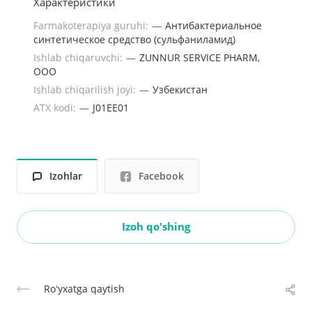
Характеристики
Farmakoterapiya guruhi:
—
Антибактериальное
синтетическое средство (сульфаниламид)
Ishlab chiqaruvchi:
—
ZUNNUR SERVICE PHARM,
ООО
Ishlab chiqarilish joyi:
—
Узбекистан
ATX kodi:
—
J01EE01
Izohlar
Facebook
Izoh qo'shing
Roʻyxatga qaytish