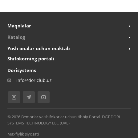
Maqolalar
Katalog
Yosh onalar uchun maktab
Shifokorning portali
Dorisystems
info@doriclub.uz
© 2026 Bemorlar va shifokorlar uchun tibbiy Portal. DGT DORI
SYSTEMS TECHNOLOGY LLC (UAE)
Maxfiylik siyosati