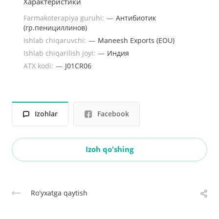
Характеристики
Farmakoterapiya guruhi:
—
Антибиотик
(гр.пенициллинов)
Ishlab chiqaruvchi:
—
Maneesh Exports (EOU)
Ishlab chiqarilish joyi:
—
Индия
ATX kodi:
—
J01CR06
Izohlar
Facebook
Izoh qo'shing
Roʻyxatga qaytish