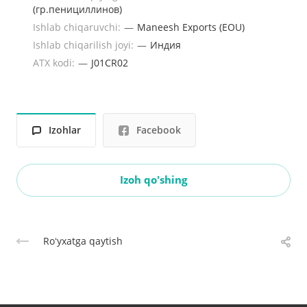
(гр.пенициллинов)
Ishlab chiqaruvchi:
—
Maneesh Exports (EOU)
Ishlab chiqarilish joyi:
—
Индия
ATX kodi:
—
J01CR02
Izohlar
Facebook
Izoh qo'shing
Roʻyxatga qaytish