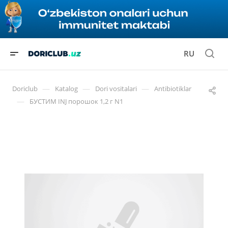
RU
—
—
—
Doriclub
Katalog
Dori vositalari
Antibiotiklar
—
БУСТИМ INJ порошок 1,2 г N1