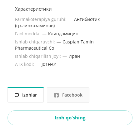
Характеристики
Farmakoterapiya guruhi:
—
Антибиотик
(гр.линкозаминов)
Faol modda:
—
Клиндамицин
Ishlab chiqaruvchi:
—
Caspian Tamin
Pharmaceutical Co
Ishlab chiqarilish joyi:
—
Иран
ATX kodi:
—
J01FF01
Izohlar
Facebook
Izoh qo'shing