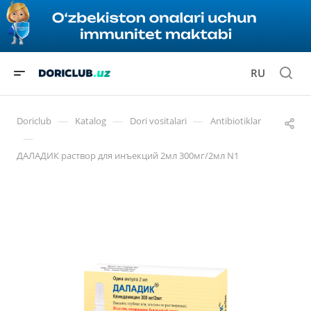
RU
—
—
—
Doriclub
Katalog
Dori vositalari
Antibiotiklar
—
ДАЛАДИК раствор для инъекций 2мл 300мг/2мл N1