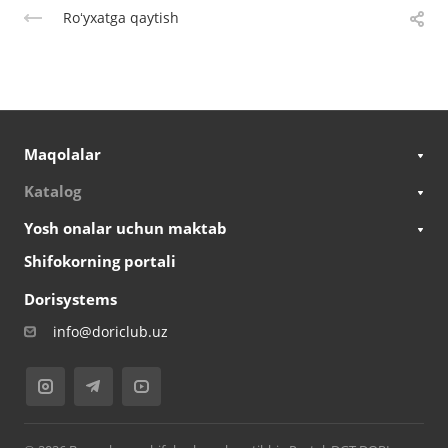
Roʻyxatga qaytish
Maqolalar
Katalog
Yosh onalar uchun maktab
Shifokorning portali
Dorisystems
info@doriclub.uz