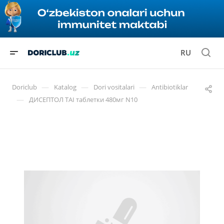
RU
—
—
—
Doriclub
Katalog
Dori vositalari
Antibiotiklar
—
ДИСЕПТОЛ TAI таблетки 480мг N10