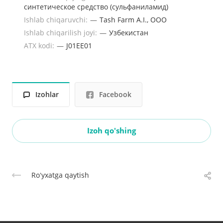
синтетическое средство (сульфаниламид)
Ishlab chiqaruvchi:
—
Tash Farm A.I., ООО
Ishlab chiqarilish joyi:
—
Узбекистан
ATX kodi:
—
J01EE01
Izohlar
Facebook
Izoh qo'shing
Roʻyxatga qaytish