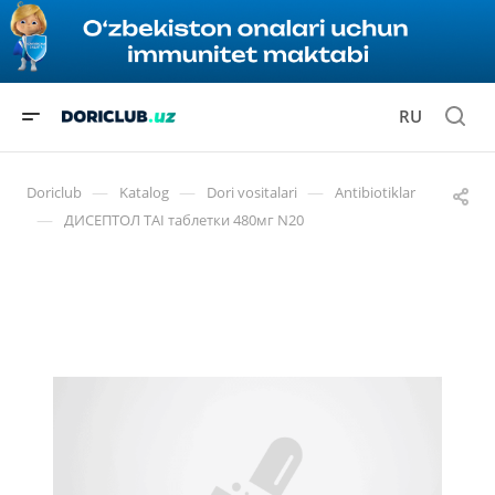
RU
—
—
—
Doriclub
Katalog
Dori vositalari
Antibiotiklar
—
ДИСЕПТОЛ TAI таблетки 480мг N20