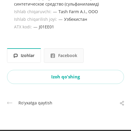
синтетическое средство (сульфаниламид)
Ishlab chiqaruvchi:
—
Tash Farm A.I., ООО
Ishlab chiqarilish joyi:
—
Узбекистан
ATX kodi:
—
J01EE01
Izohlar
Facebook
Izoh qo'shing
Roʻyxatga qaytish