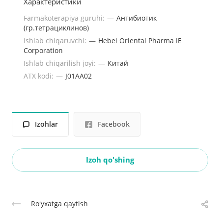
Характеристики
Farmakoterapiya guruhi:
—
Антибиотик
(гр.тетрациклинов)
Ishlab chiqaruvchi:
—
Hebei Oriental Pharma IE
Corporation
Ishlab chiqarilish joyi:
—
Китай
ATX kodi:
—
J01AA02
Izohlar
Facebook
Izoh qo'shing
Roʻyxatga qaytish