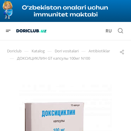
RU
—
—
—
Doriclub
Katalog
Dori vositalari
Antibiotiklar
—
ДОКСИЦИКЛИН GT капсулы 100мг N100