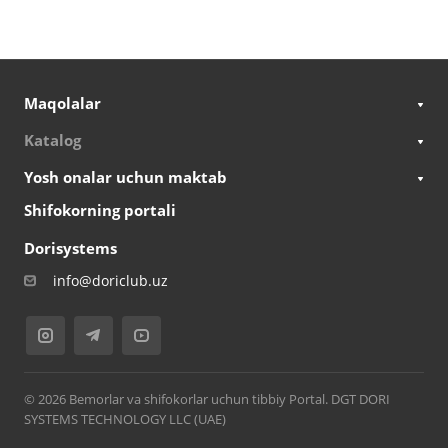
Maqolalar
Katalog
Yosh onalar uchun maktab
Shifokorning portali
Dorisystems
info@doriclub.uz
© 2026 Bemorlar va shifokorlar uchun tibbiy Portal. DGT DORI
SYSTEMS TECHNOLOGY LLC (UAE)