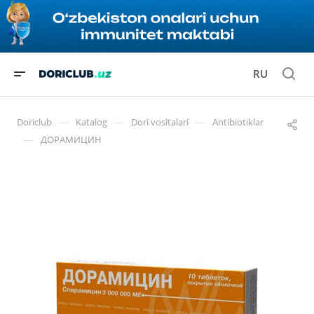
RU
—
—
—
Doriclub
Katalog
Dori vositalari
Antibiotiklar
—
ДОРАМИЦИН