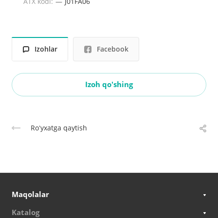
ATX kodi:
—
J01FA06
Izohlar
Facebook
Izoh qo'shing
Roʻyxatga qaytish
Maqolalar
Katalog