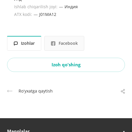
Ishlab chiqarilish joyi:
—
Индия
ATX kodi:
—
J01MA12
Izohlar
Facebook
Izoh qo'shing
Roʻyxatga qaytish
Maqolalar