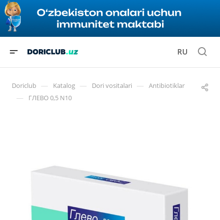
RU
—
—
—
Doriclub
Katalog
Dori vositalari
Antibiotiklar
—
ГЛЕВО 0,5 N10