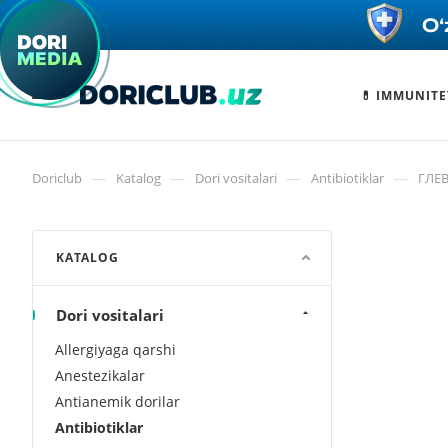
💊 IMMUNITE
—
—
—
—
Doriclub
Katalog
Dori vositalari
Antibiotiklar
ГЛЕВ
KATALOG
Dori vositalari
Allergiyaga qarshi
Anestezikalar
Antianemik dorilar
Antibiotiklar