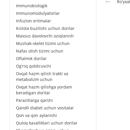
Roʻyxa
Immunobiologik
Immunomodulyatorlar
Infuzion eritmalar
Kislota buzilishi uchun dorilar
Maxsus davolovchi oziqlanish
Mushak-skelet tizimi uchun
Nafas olish tizimi uchun
Oftalmik dorilar
Og'riq qoldiruvchi
Ovqat hazm qilish trakti va
metabolizm uchun
Ovqat hazm qilishga yordam
beradigan dorilar
Parazitlarga qarshi
Qandli diabet uchun vositalar
Qon va qon aylanishi
Quloq kasalliklari uchun dorilar