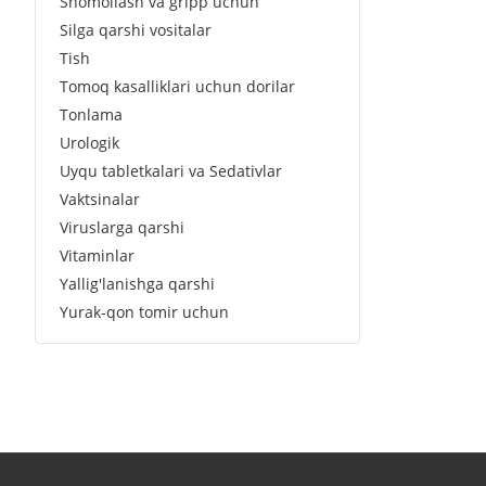
Shomollash va gripp uchun
Silga qarshi vositalar
Tish
Tomoq kasalliklari uchun dorilar
Tonlama
Urologik
Uyqu tabletkalari va Sedativlar
Vaktsinalar
Viruslarga qarshi
Vitaminlar
Yallig'lanishga qarshi
Yurak-qon tomir uchun