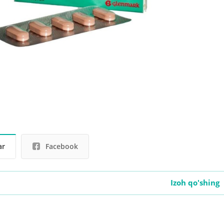
ar
Facebook
Izoh qo'shing