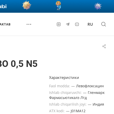
RU
AKTAB
О 0,5 N5
Характеристики
Faol modda:
—
Левофлоксацин
Ishlab chiqaruvchi:
—
Гленмарк
Фармасьютикалз Лтд
Ishlab chiqarilish joyi:
—
Индия
ATX kodi:
—
J01MA12