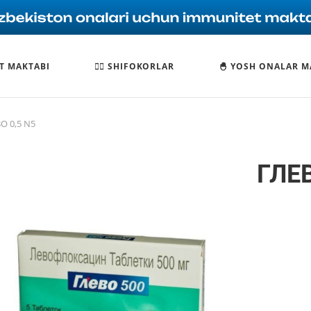
T MAKTABI
🧑‍⚕️ SHIFOKORLAR
🐣 YOSH ONALAR M
О 0,5 N5
ГЛЕВ