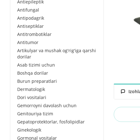
Antiepileptik
Antifungal
Antipodagrik
Antiseptiklar
Antitrombotiklar
Antitumor
Artikulyar va mushak og'rig'iga qarshi
dorilar
Asab tizimi uchun
Boshqa dorilar
Burun preparatlari
Dermatologik
Izohl
Dori vositalari
Gemorroyni davolash uchun
Genitouriya tizim
Gepatoprotektorlar, fosfolipidlar
Ginekologik
Gormonal vositalar