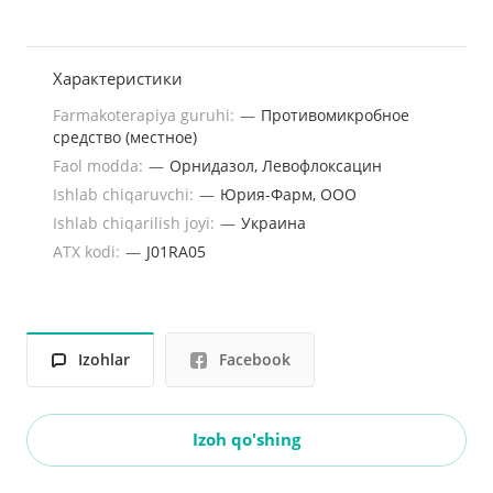
Характеристики
Farmakoterapiya guruhi:
—
Противомикробное
средство (местное)
Faol modda:
—
Орнидазол, Левофлоксацин
Ishlab chiqaruvchi:
—
Юрия-Фарм, ООО
Ishlab chiqarilish joyi:
—
Украина
ATX kodi:
—
J01RA05
Izohlar
Facebook
Izoh qo'shing