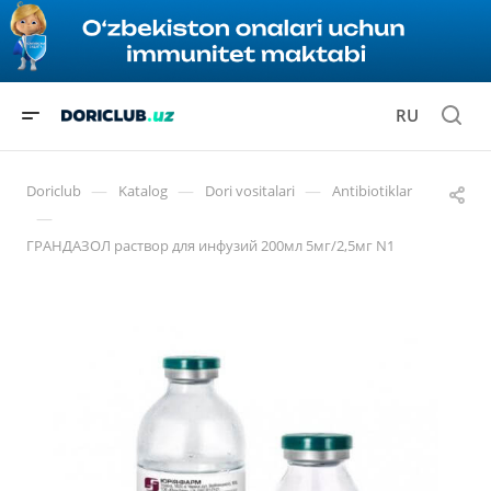
RU
—
—
—
Doriclub
Katalog
Dori vositalari
Antibiotiklar
—
ГРАНДАЗОЛ раствор для инфузий 200мл 5мг/2,5мг N1