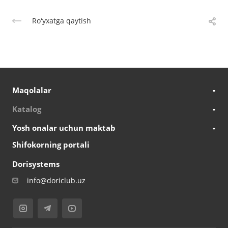
Roʻyxatga qaytish
Maqolalar
Katalog
Yosh onalar uchun maktab
Shifokorning portali
Dorisystems
info@doriclub.uz