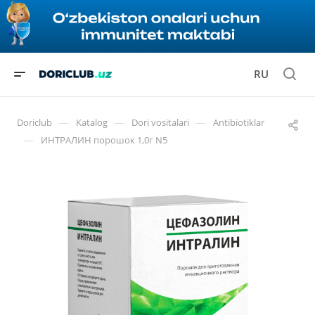
RU
—
—
—
Doriclub
Katalog
Dori vositalari
Antibiotiklar
—
ИНТРАЛИН порошок 1,0г N5