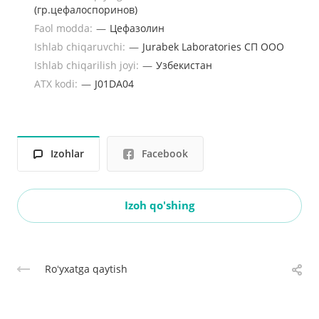
(гр.цефалоспоринов)
Faol modda:
—
Цефазолин
Ishlab chiqaruvchi:
—
Jurabek Laboratories СП ООО
Ishlab chiqarilish joyi:
—
Узбекистан
ATX kodi:
—
J01DA04
Izohlar
Facebook
Izoh qo'shing
Roʻyxatga qaytish