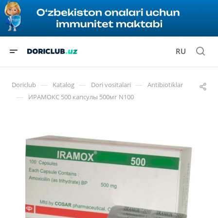
RU
—
—
—
Doriclub
Katalog
Dori vositalari
Antibiotiklar
—
ИРАМОКС 500 капсулы 500мг N100