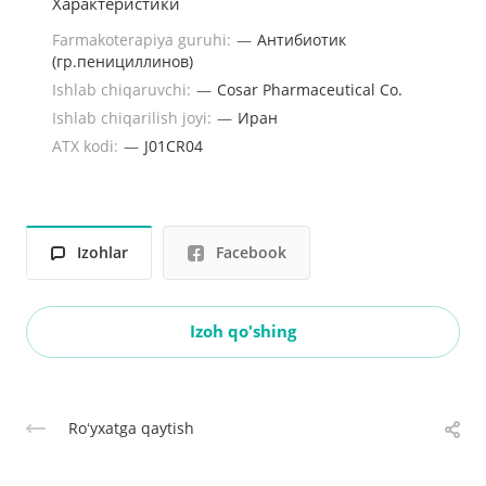
Характеристики
Farmakoterapiya guruhi:
—
Антибиотик
(гр.пенициллинов)
Ishlab chiqaruvchi:
—
Cosar Pharmaceutical Co.
Ishlab chiqarilish joyi:
—
Иран
ATX kodi:
—
J01CR04
Izohlar
Facebook
Izoh qo'shing
Roʻyxatga qaytish