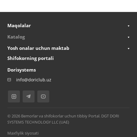
Maqolalar
Katalog
Yosh onalar uchun maktab
Shifokorning portali
Dorisystems
info@doriclub.uz
© 2026 Bemorlar va shifokorlar uchun tibbiy Portal. DGT DORI
SYSTEMS TECHNOLOGY LLC (UAE)
Maxfiylik siyosati