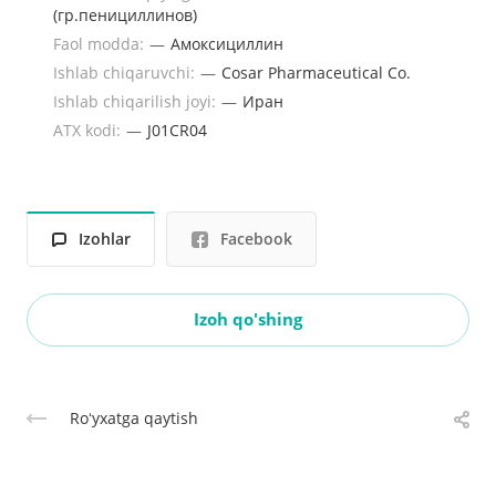
(гр.пенициллинов)
Faol modda:
—
Амоксициллин
Ishlab chiqaruvchi:
—
Cosar Pharmaceutical Co.
Ishlab chiqarilish joyi:
—
Иран
ATX kodi:
—
J01CR04
Izohlar
Facebook
Izoh qo'shing
Roʻyxatga qaytish