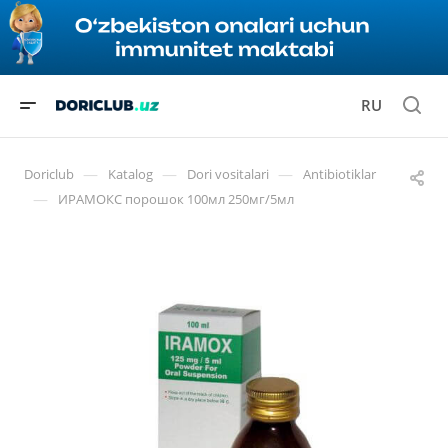
RU
—
—
—
Doriclub
Katalog
Dori vositalari
Antibiotiklar
—
ИРАМОКС порошок 100мл 250мг/5мл