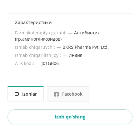
Характеристики
Farmakoterapiya guruhi:
—
Антибиотик
(гр.аминогликозидов)
Ishlab chiqaruvchi:
—
BKRS Pharma Pvt. Ltd.
Ishlab chiqarilish joyi:
—
Индия
ATX kodi:
—
J01GB06
Izohlar
Facebook
Izoh qo'shing