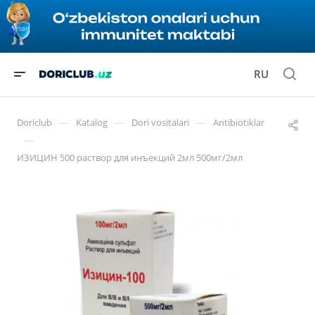
RU
—
—
—
Doriclub
Katalog
Dori vositalari
Antibiotiklar
—
ИЗИЦИН 500 раствор для инъекций 2мл 500мг/2мл