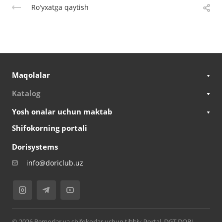
Roʻyxatga qaytish
Maqolalar
Katalog
Yosh onalar uchun maktab
Shifokorning portali
Dorisystems
info@doriclub.uz
© 2026 Bemorlar va shifokorlar uchun tibbiy Portal. DGT DORI