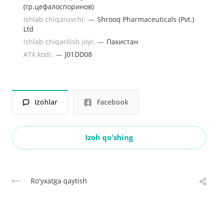
(гр.цефалоспоринов)
Ishlab chiqaruvchi:
—
Shrooq Pharmaceuticals (Pvt.)
Ltd
Ishlab chiqarilish joyi:
—
Пакистан
ATX kodi:
—
J01DD08
Izohlar
Facebook
Izoh qo'shing
Roʻyxatga qaytish