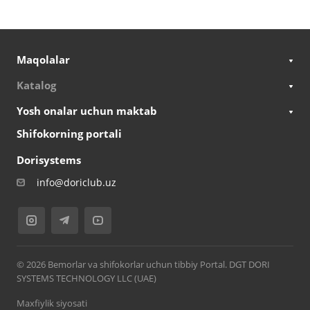
Maqolalar
Katalog
Yosh onalar uchun maktab
Shifokorning portali
Dorisystems
info@doriclub.uz
© 2026 Bemorlar va shifokorlar uchun tibbiy Portal. DGT DORI
SYSTEMS TECHNOLOGY LLC (UAE)
Maxfiylik siyosati