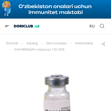
RU
—
—
—
Doriclub
Katalog
Dori vositalari
Antibiotiklar
—
КАНАМИЦИН порошок 1,0г N50