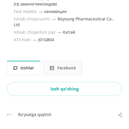
(гр.аминогликозидов)
Faol modda:
—
канамицин
Ishlab chiqaruvchi:
—
Reyoung Pharmaceutical Co.,
Ltd
Ishlab chiqarilish joyi:
—
Китай
ATX kodi:
—
J01GB04
Izohlar
Facebook
Izoh qo'shing
Roʻyxatga qaytish