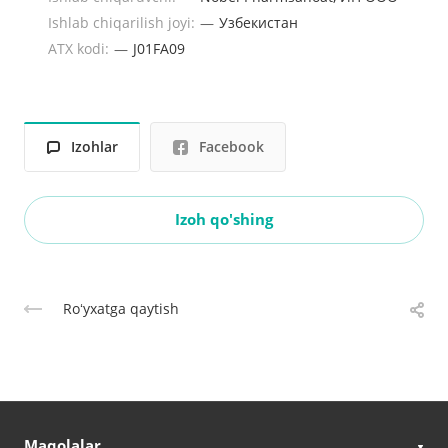
Ishlab chiqarilish joyi:
—
Узбекистан
ATX kodi:
—
J01FA09
Izohlar
Facebook
Izoh qo'shing
Roʻyxatga qaytish
Maqolalar