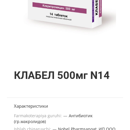
КЛАБЕЛ 500мг N14
Характеристики
Farmakoterapiya guruhi:
—
Антибиотик
(гр.макролидов)
Ishlab chiqaruvchi:
—
Nobel Pharmsanoat, ИП ООО