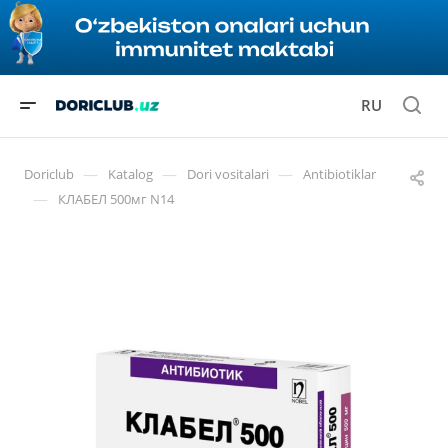
RU
—
—
—
Doriclub
Katalog
Dori vositalari
Antibiotiklar
—
КЛАБЕЛ 500мг N14