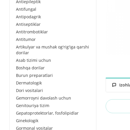
Antiepileptik
Antifungal
Antipodagrik
Antiseptiklar
Antitrombotiklar
Antitumor
Artikulyar va mushak og'rig'iga qarshi
dorilar
Asab tizimi uchun
Boshqa dorilar
Burun preparatlari
Dermatologik
Izohl
Dori vositalari
Gemorroyni davolash uchun
Genitouriya tizim
Gepatoprotektorlar, fosfolipidlar
Ginekologik
Gormonal vositalar