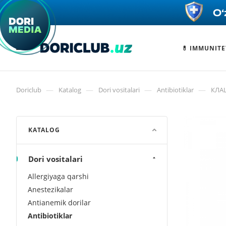
💊 IMMUNITE
—
—
—
—
Doriclub
Katalog
Dori vositalari
Antibiotiklar
КЛАЦ
KATALOG
Dori vositalari
Allergiyaga qarshi
Anestezikalar
Antianemik dorilar
Antibiotiklar