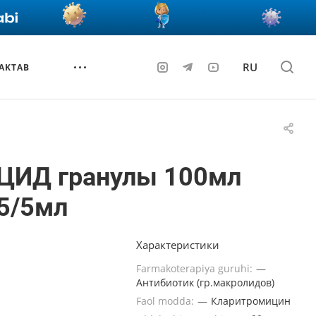
RU
AKTAB
ЦИД гранулы 100мл
5/5мл
Характеристики
Farmakoterapiya guruhi:
—
Антибиотик (гр.макролидов)
Faol modda:
—
Кларитромицин