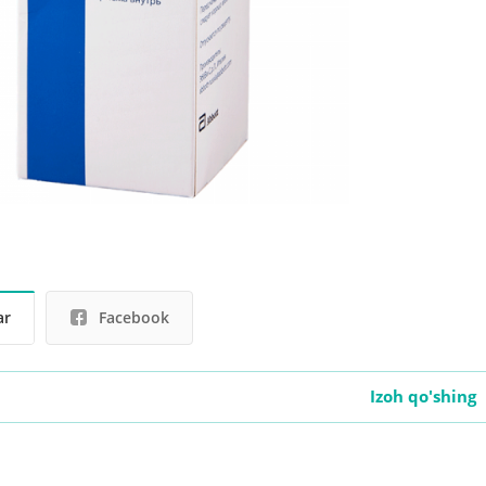
ar
Facebook
Izoh qo'shing