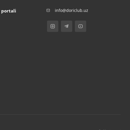
info@doriclub.uz
 portali