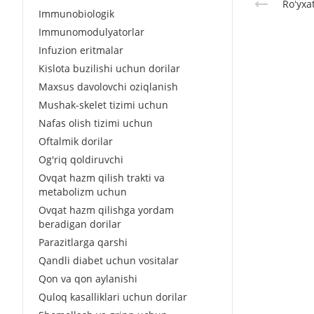
Roʻyxa
Immunobiologik
Immunomodulyatorlar
Infuzion eritmalar
Kislota buzilishi uchun dorilar
Maxsus davolovchi oziqlanish
Mushak-skelet tizimi uchun
Nafas olish tizimi uchun
Oftalmik dorilar
Og'riq qoldiruvchi
Ovqat hazm qilish trakti va
metabolizm uchun
Ovqat hazm qilishga yordam
beradigan dorilar
Parazitlarga qarshi
Qandli diabet uchun vositalar
Qon va qon aylanishi
Quloq kasalliklari uchun dorilar