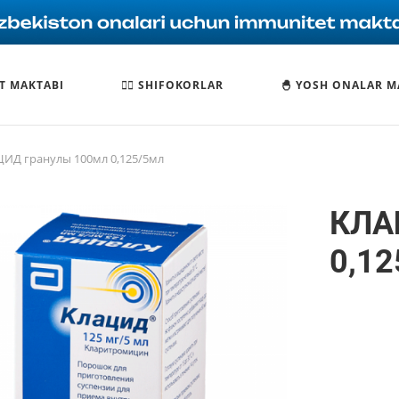
T MAKTABI
🧑‍⚕️ SHIFOKORLAR
🐣 YOSH ONALAR M
ИД гранулы 100мл 0,125/5мл
КЛА
0,12