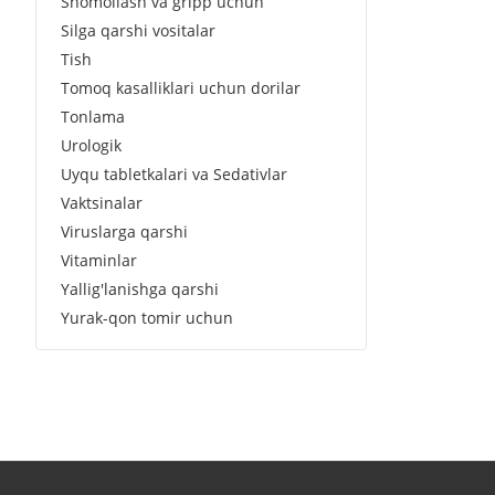
Shomollash va gripp uchun
Silga qarshi vositalar
Tish
Tomoq kasalliklari uchun dorilar
Tonlama
Urologik
Uyqu tabletkalari va Sedativlar
Vaktsinalar
Viruslarga qarshi
Vitaminlar
Yallig'lanishga qarshi
Yurak-qon tomir uchun