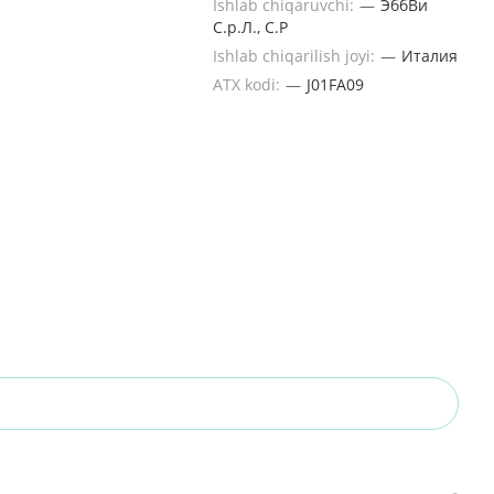
Ishlab chiqaruvchi:
—
ЭббВи
С.р.Л., C.P
Ishlab chiqarilish joyi:
—
Италия
ATX kodi:
—
J01FA09