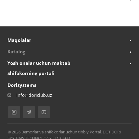
Maqolalar
Katalog
Yosh onalar uchun maktab
Shifokorning portali
Dorisystems
info@doriclub.uz
© 2026 Bemorlar va shifokorlar uchun tibbiy Portal. DGT DORI
SYSTEMS TECHNOLOGY LLC (UAE)