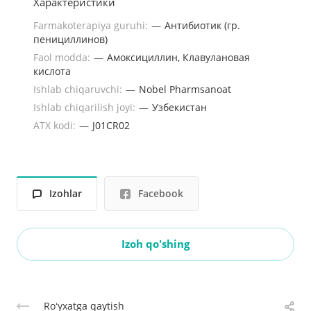
Характеристики
Farmakoterapiya guruhi:
—
Антибиотик (гр.
пенициллинов)
Faol modda:
—
Амоксициллин, Клавулановая
кислота
Ishlab chiqaruvchi:
—
Nobel Pharmsanoat
Ishlab chiqarilish joyi:
—
Узбекистан
ATX kodi:
—
J01CR02
Izohlar
Facebook
Izoh qo'shing
Roʻyxatga qaytish