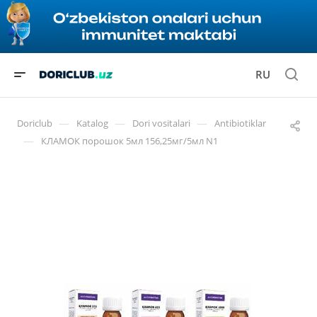
RU
—
—
—
Doriclub
Katalog
Dori vositalari
Antibiotiklar
—
КЛАМОК порошок 5мл 156,25мг/5мл N1