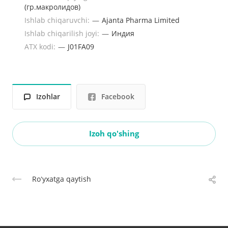
(гр.макролидов)
Ishlab chiqaruvchi:
—
Ajanta Pharma Limited
Ishlab chiqarilish joyi:
—
Индия
ATX kodi:
—
J01FA09
Izohlar
Facebook
Izoh qo'shing
Roʻyxatga qaytish