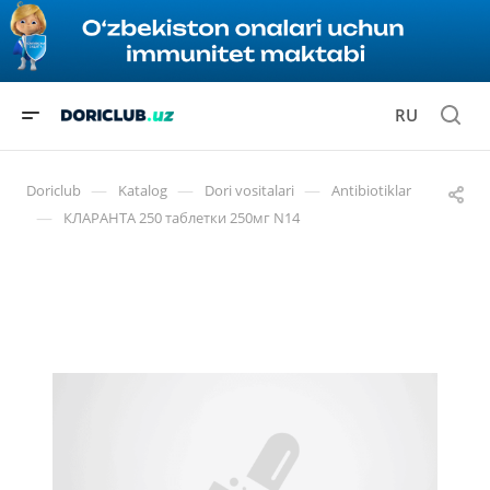
RU
—
—
—
Doriclub
Katalog
Dori vositalari
Antibiotiklar
—
КЛАРАНТА 250 таблетки 250мг N14