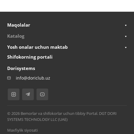
Maqolalar
Katalog
Yosh onalar uchun maktab
Shifokorning portali
Dorisystems
info@doriclub.uz
© 2026 Bemorlar va shifokorlar uchun tibbiy Portal. DGT DORI
SYSTEMS TECHNOLOGY LLC (UAE)
Maxfiylik siyosati