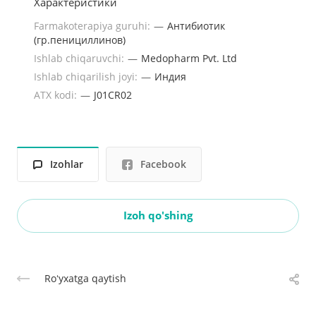
Характеристики
Farmakoterapiya guruhi:
—
Антибиотик
(гр.пенициллинов)
Ishlab chiqaruvchi:
—
Medopharm Pvt. Ltd
Ishlab chiqarilish joyi:
—
Индия
ATX kodi:
—
J01CR02
Izohlar
Facebook
Izoh qo'shing
Roʻyxatga qaytish