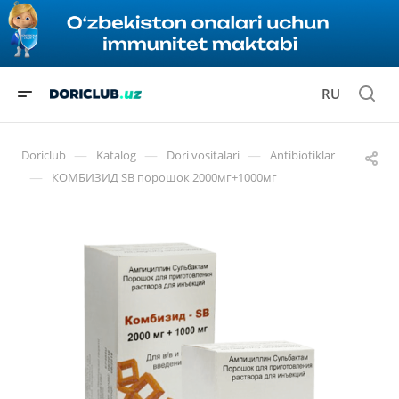
RU
—
—
—
Doriclub
Katalog
Dori vositalari
Antibiotiklar
—
КОМБИЗИД SB порошок 2000мг+1000мг