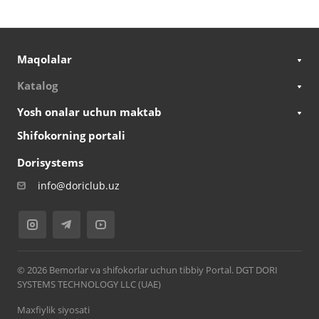
Maqolalar
Katalog
Yosh onalar uchun maktab
Shifokorning portali
Dorisystems
info@doriclub.uz
© 2026 Bemorlar va shifokorlar uchun tibbiy Portal. DGT DORI
SYSTEMS TECHNOLOGY LLC (UAE)
Maxfiylik siyosati