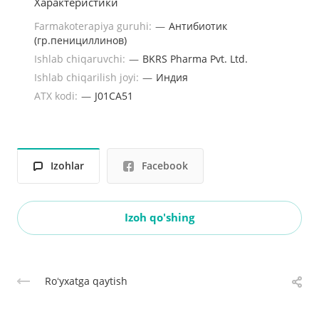
Характеристики
Farmakoterapiya guruhi:
—
Антибиотик
(гр.пенициллинов)
Ishlab chiqaruvchi:
—
BKRS Pharma Pvt. Ltd.
Ishlab chiqarilish joyi:
—
Индия
ATX kodi:
—
J01CA51
Izohlar
Facebook
Izoh qo'shing
Roʻyxatga qaytish