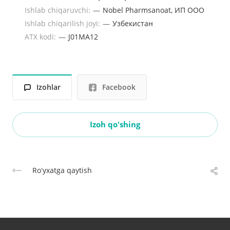
Ishlab chiqaruvchi:
—
Nobel Pharmsanoat, ИП ООО
Ishlab chiqarilish joyi:
—
Узбекистан
ATX kodi:
—
J01MA12
Izohlar
Facebook
Izoh qo'shing
Roʻyxatga qaytish