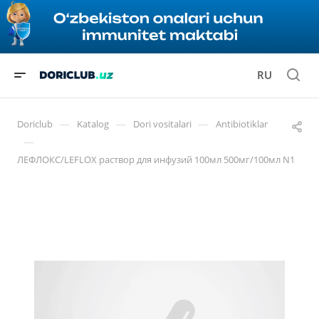
RU
—
—
—
Doriclub
Katalog
Dori vositalari
Antibiotiklar
—
ЛЕФЛОКС/LEFLOX раствор для инфузий 100мл 500мг/100мл N1