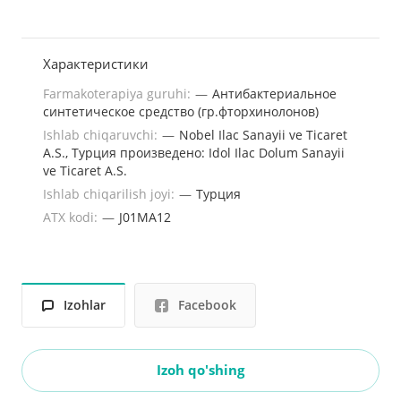
Характеристики
Farmakoterapiya guruhi:
—
Антибактериальное
синтетическое средство (гр.фторхинолонов)
Ishlab chiqaruvchi:
—
Nobel Ilac Sanayii ve Ticaret
A.S., Турция произведено: Idol Ilac Dolum Sanayii
ve Ticaret A.S.
Ishlab chiqarilish joyi:
—
Турция
ATX kodi:
—
J01MA12
Izohlar
Facebook
Izoh qo'shing