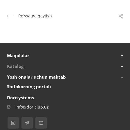
Roʻyxatga qaytish
Maqolalar
Katalog
Yosh onalar uchun maktab
Shifokorning portali
Dorisystems
info@doriclub.uz